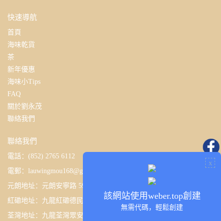
快速導航
首頁
海味乾貨
茶
新年優惠
海味小Tips
FAQ
關於劉永茂
聯絡我們
聯絡我們
電話：(852) 2765 6112
x
電郵：
lauwingmou168@gmail.com
元朗地址：元朗安寧路 59 號裕豐大廈 F 號地下
該網站使用weber.top創建
紅磡地址：九龍紅磡德民街 34 號地下
無需代碼，輕鬆創建
荃灣地址：九龍荃灣眾安街 124 號地下