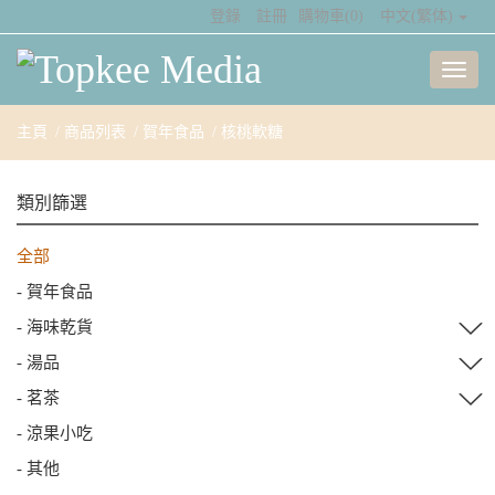
登錄
註冊
購物車
(
0
)
中文(繁体)
主頁
商品列表
賀年食品
核桃軟糖
類別篩選
全部
- 賀年食品
- 海味乾貨
∨
- 湯品
∨
- 茗茶
∨
- 涼果小吃
- 其他